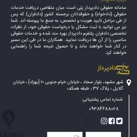
سامانه حقوقی دادپرداز پلی است میان متقاضی دریافت خدمات
حقوقی (دادخواه) و حقوقدانان برجسته کشور (دادفران) که پس
از طی مراحل تایید هویت و تخصص، به جمع ما پیوسته اند. شما
نیز می توانید با ثبت مشکل یا درخواست حقوقی خود، از نظرات
تخصصی دادفران پلتفرم دادپرداز بهره مند شده و خدمات حقوقی
مناسبی را از آن ها دریافت نمایید. همکاران ما در طی این مسیر
در کنار شما خواهند ماند و تا حصول نتیجه شما را راهنمایی
خواهند کرد.
دادپرداز
شهر مشهد، بلوار سجاد ، خیابان خیام جنوبی ۱۰ [بهزاد] ، خیابان
گلایل ، پلاک 37 ، طبقه همکف
شماره تماس پشتیبانی:
09384688028