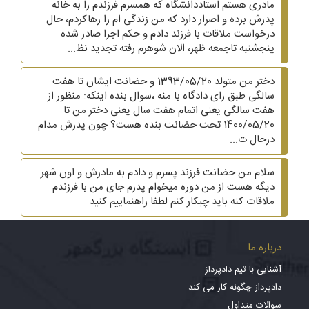
مادری هستم استاددانشگاه که همسرم فرزندم را به خانه
پدرش برده و اصرار دارد که من زندگی ام را رهاکردم، حال
درخواست ملاقات با فرزند دادم و حکم اجرا صادر شده
پنجشنبه تاجمعه ظهر، الان شوهرم رفته تجدید نظ...
دختر من متولد 1393/05/20 و حضانت ایشان تا هفت
سالگی طبق رای دادگاه با منه ،سوال بنده اینکه: منظور از
هفت سالگی یعنی اتمام هفت سال یعنی دختر من تا
1400/05/20 تحت حضانت بنده هست؟ چون پدرش مدام
درحال ت...
سلام من حضانت فرزند پسرم و دادم به مادرش و اون شهر
دیگه هست از من دوره میخوام پدرم جای من با فرزندم
ملاقات کنه باید چیکار کنم لطفا راهنماییم کنید
درباره ما
آشنایی با تیم دادپرداز
دادپرداز چگونه کار می کند
سوالات متداول