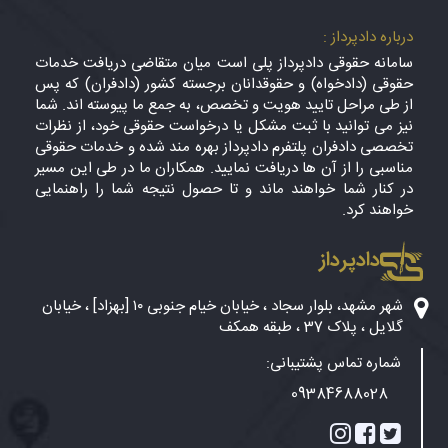
درباره دادپرداز :
سامانه حقوقی دادپرداز پلی است میان متقاضی دریافت خدمات
حقوقی (دادخواه) و حقوقدانان برجسته کشور (دادفران) که پس
از طی مراحل تایید هویت و تخصص، به جمع ما پیوسته اند. شما
نیز می توانید با ثبت مشکل یا درخواست حقوقی خود، از نظرات
تخصصی دادفران پلتفرم دادپرداز بهره مند شده و خدمات حقوقی
مناسبی را از آن ها دریافت نمایید. همکاران ما در طی این مسیر
در کنار شما خواهند ماند و تا حصول نتیجه شما را راهنمایی
خواهند کرد.
دادپرداز
شهر مشهد، بلوار سجاد ، خیابان خیام جنوبی ۱۰ [بهزاد] ، خیابان
گلایل ، پلاک 37 ، طبقه همکف
شماره تماس پشتیبانی:
09384688028