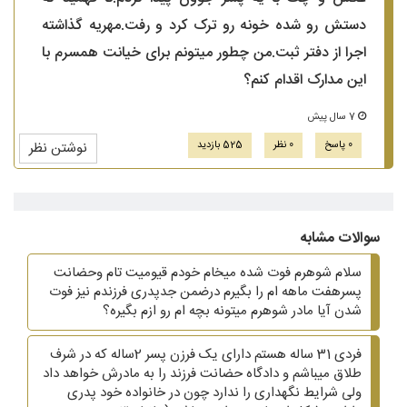
دستش رو شده خونه رو ترک کرد و رفت.مهریه گذاشته
اجرا از دفتر ثبت.من چطور میتونم برای خیانت همسرم با
این مدارک اقدام کنم؟
7 سال پیش
0 پاسخ
0 نظر
525 بازدید
نوشتن نظر
سوالات مشابه
سلام شوهرم فوت شده میخام خودم قیومیت تام وحضانت
پسرهفت ماهه ام را بگیرم درضمن جدپدری فرزندم نیز فوت
شدن آیا مادر شوهرم میتونه بچه ام رو ازم بگیره؟
فردی 31 ساله هستم دارای یک فرزن پسر 2ساله که در شرف
طلاق میباشم و دادگاه حضانت فرزند را به مادرش خواهد داد
ولی شرایط نگهداری را ندارد چون در خانواده خود پدری