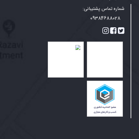
شماره تماس پشتیبانی:
09384688028