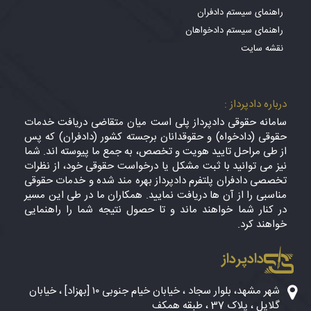
راهنمای سیستم دادفران
راهنمای سیستم دادخواهان
نقشه سایت
درباره دادپرداز :
سامانه حقوقی دادپرداز پلی است میان متقاضی دریافت خدمات
حقوقی (دادخواه) و حقوقدانان برجسته کشور (دادفران) که پس
از طی مراحل تایید هویت و تخصص، به جمع ما پیوسته اند. شما
نیز می توانید با ثبت مشکل یا درخواست حقوقی خود، از نظرات
تخصصی دادفران پلتفرم دادپرداز بهره مند شده و خدمات حقوقی
مناسبی را از آن ها دریافت نمایید. همکاران ما در طی این مسیر
در کنار شما خواهند ماند و تا حصول نتیجه شما را راهنمایی
خواهند کرد.
دادپرداز
شهر مشهد، بلوار سجاد ، خیابان خیام جنوبی ۱۰ [بهزاد] ، خیابان
گلایل ، پلاک 37 ، طبقه همکف