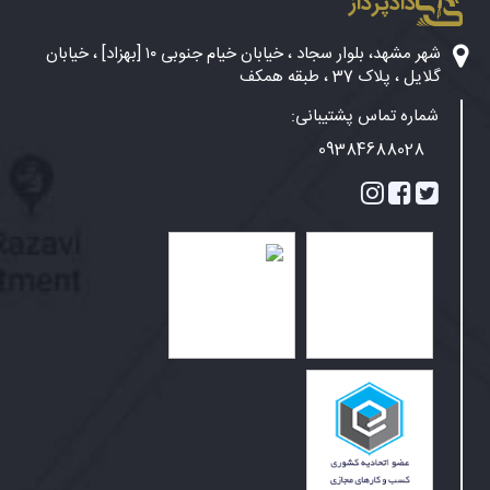
دادپرداز
شهر مشهد، بلوار سجاد ، خیابان خیام جنوبی ۱۰ [بهزاد] ، خیابان
گلایل ، پلاک 37 ، طبقه همکف
شماره تماس پشتیبانی:
09384688028