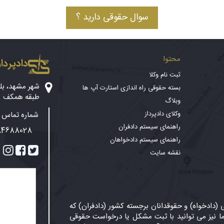
سوال حقوقی دارید ؟
محتوا
دادپرداز
ثبت نام وکلا
بسته حقوقی راه اندازی استارت آپ ها
طبقه همکف
وبلاگ
وکلای دادپرداز
شماره تماس پ
راهنمای سیستم دادفران
84688028
راهنمای سیستم دادخواهان
نقشه سایت
دادخواه) و حقوقدانان برجسته کشور (دادفران) که
 نیز می توانید با ثبت مشکل یا درخواست حقوقی