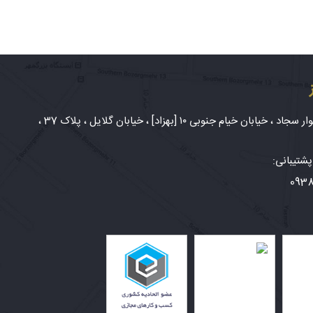
شهر مشهد، بلوار سجاد ، خیابان خیام جنوبی ۱۰ [بهزاد] ، خیابان گلایل ، پلاک 37 ،
شتیبانی:
093