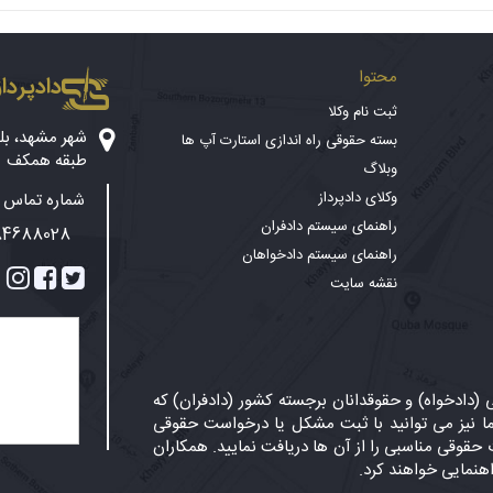
محتوا
دادپرداز
ثبت نام وکلا
بسته حقوقی راه اندازی استارت آپ ها
طبقه همکف
وبلاگ
وکلای دادپرداز
شماره تماس پ
راهنمای سیستم دادفران
84688028
راهنمای سیستم دادخواهان
نقشه سایت
دادخواه) و حقوقدانان برجسته کشور (دادفران) که
 نیز می توانید با ثبت مشکل یا درخواست حقوقی
حقوقی مناسبی را از آن ها دریافت نمایید. همکاران
اهنمایی خواهند کرد.