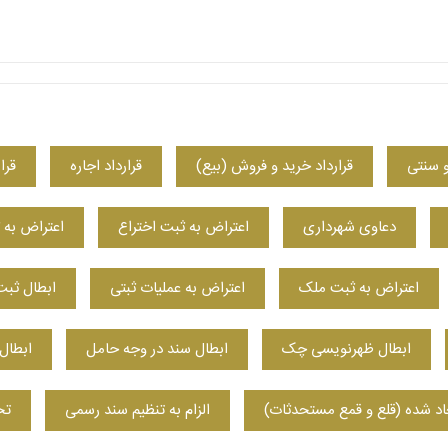
و سنتی
قرارداد خرید و فروش (بیع)
قرارداد اجاره
قرا
دعاوی شهرداری
اعتراض به ثبت اختراع
اعتراض به 
اعتراض به ثبت ملک
اعتراض به عملیات ثبتی
ابطال ثب
ابطال ظهرنویسی چک
ابطال سند در وجه حامل
ابطال
جاد شده (قلع و قمع مستحدثات)
الزام به تنظیم سند رسمی
تخ