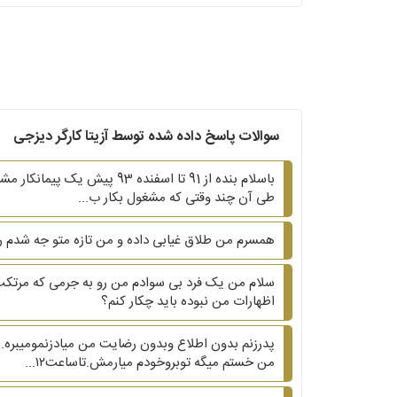
سوالات پاسخ داده شده توسط آزیتا کارگر دیزجی
باسلام بنده از 91 تا اسفند
طی آن چند وقتی که مشغول بکار ب...
همسرم من طلاق غیابی داده و من تازه متو جه شدم را
سلام من یک فرد بی سوادم من رو به جرمی که مرتکب ن
اظهارات من نبوده باید چکار کنم؟
پدرزنم بدون اطلاع وبدون رضایت من میادزنمومیبره.ا
من خستم میگه توبروخودم میارمش.تاساعت۱۲...