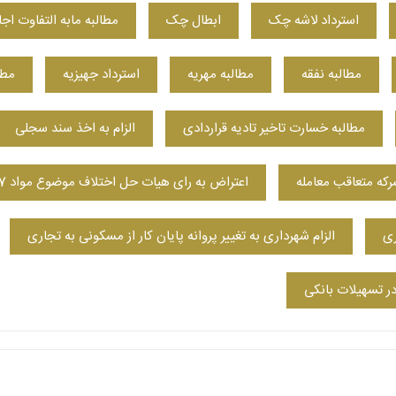
استرداد لاشه چک
ابطال چک
مطالبه مابه التفاوت اجار
مطالبه نفقه
مطالبه مهریه
استرداد جهیزیه
مطا
مطالبه خسارت تاخیر تادیه قراردادی
الزام به اخذ سند سجلی
رکه متعاقب معامله
اعتراض به رای هیات حل اختلاف موضوع مواد 147 و 148 اصلاحی قانون ثبت
الزام شهرداری به تغییر پروانه پایان کار از مسکونی به تجاری
در تسهیلات بانکی