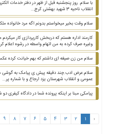
با سلام. روز پنجشنبه قبل از ظهر در دفتر خدمات الک
انقلاب ناحیه 3 شهید بهشتی کرج...
سلام وقت بخیر میخواستم بدونم اگه مرد خانواده ملکی
کارمند اداره هستم که دربخش کارپردازی کار میکر
وغیره صرف کرده به من اتهام واسطه در رشوه اعلام کر..
سلام من زن صیغه ای داشتم که بهم خیانت کرده عکس 
عمومی و انقلاب شهرستان یزد ارجاع و با شماره پر...
پیامکی مبنا بر اینکه پرونده شما در دادگاه کیفری دو شعبه151 مجددا ثبت شد یعنی چی؟ و ادرس این دادگاه و شعبه کجاست؟ ممنون میشم راهن
9
8
7
6
5
4
3
2
1
‹