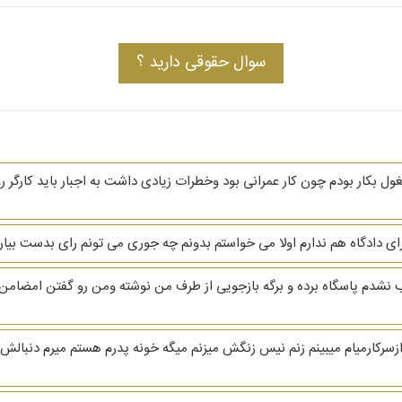
سوال حقوقی دارید ؟
ه 93 پیش یک پیمانکار مشغول بکار بودم چون کار عمرانی بود وخطرات زیادی داشت به اجبار بای
ی دادگاه هم ندارم اولا می خواستم بدونم چه جوری می تونم رای بدست بیارم
شدم پاسگاه برده و برگه بازجویی از طرف من نوشته ومن رو گفتن امضامن م
زسرکارمیام میبینم زنم نیس زنگش میزنم میگه خونه پدرم هستم میرم دنبالش