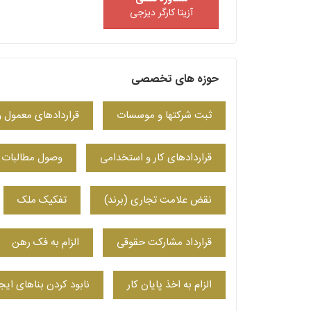
آزیتا کارگر دیزجی
حوزه های تخصصی
ثبت شرکتها و موسسات
قراردادهای معمول 
قراردادهای کار و استخدامی
وصول مطالبات
نقض علامت تجاری (برند)
تفکیک ملک
قرارداد مشارکت حقوقی
الزام به فک رهن
الزام به اخذ پایان کار
نابود کردن بناهای ای