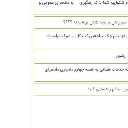
م شکواییه شما با کد رهگیری ... به دادسرای عمومی و
 اسم زنش یا بچه هاش بزنه یا نه ؟؟؟؟
ی فهمیدم چک مراجعین کنندگان و صرف مراسمات
 ازشون
ارسال شده.که.شکوائیه شماره 1401220936695056 ارسالی از طریق سامانه خدمات قضائی به شعبه چهارم دادیاری دادسرای