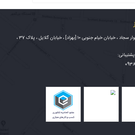
شهر مشهد، بلوار سجاد ، خیابان خیام جنوبی ۱۰ [بهزاد] ، خیابان گلایل ، پلاک 37 ،
شتیبانی:
093