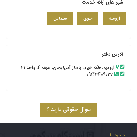
شهر های ارائه خدمت
ارومیه
خوی
سلماس
آدرس دفتر
ارومیه، فلکه خیام، پاساژ آذربایجان، طبقه 4، واحد 21
09143409027
سوال حقوقی دارید ؟
درباره ما