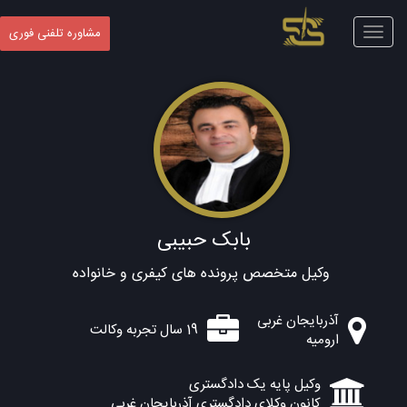
Toggle
مشاوره تلفنی فوری
navigation
بابک حبیبی
وکیل متخصص پرونده های کیفری و خانواده
آذربایجان غربی
19 سال تجربه وکالت
ارومیه
وکیل پایه یک دادگستری
کانون وکلای دادگستری آذربایجان غربی