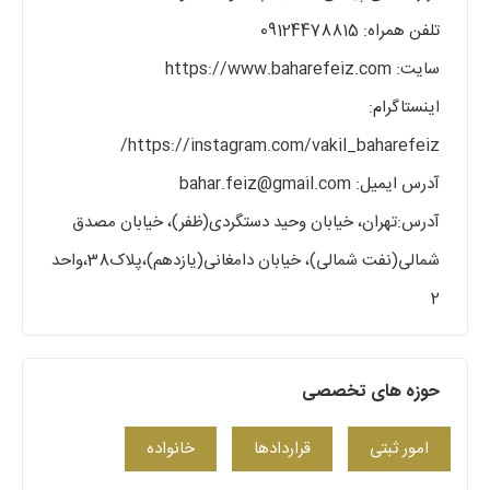
تلفن همراه: 09124478815
سایت: https://www.baharefeiz.com
اینستاگرام:
https://instagram.com/vakil_baharefeiz/
آدرس ایمیل: bahar.feiz@gmail.com
آدرس:تهران، خیابان وحید دستگردی(ظفر)، خیابان مصدق
شمالی(نفت شمالی)، خیابان دامغانی(یازدهم)،پلاک38،واحد
2
حوزه های تخصصی
امور ثبتی
قراردادها
خانواده