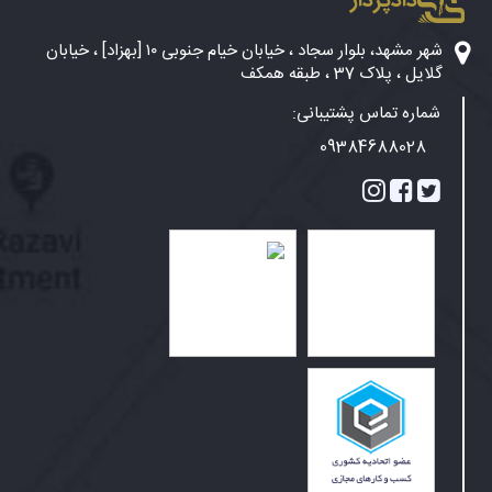
دادپرداز
شهر مشهد، بلوار سجاد ، خیابان خیام جنوبی ۱۰ [بهزاد] ، خیابان
گلایل ، پلاک 37 ، طبقه همکف
شماره تماس پشتیبانی:
09384688028