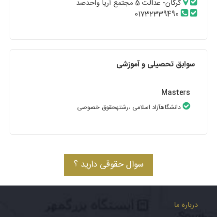
گرگان- عدالت 5 مجتمع آریا واحدصد
01732339490
سوابق تحصیلی و آموزشی
Masters
دانشگاهآزاد اسلامی
،رشتهحقوق خصوصی
سوال حقوقی دارید ؟
درباره ما