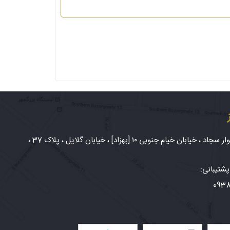
شهر مشهد، بلوار سجاد ، خیابان خیام جنوبی ۱۰ [بهزاد] ، خیابان گلایل ، پلاک 37 ،
شتیبانی:
093