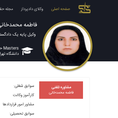
صفحه اصلی
وکلای دادپرداز
مجله حق
فاطمه محمدخانی
وکیل پایه یک دادگستر
Masters حقوق
دانشگاه تهر
سوابق شغلی:
مشاوره تلفنی
فاطمه محمدخانی
کارآموز وکالت
مشاور امور قراردادها
سوابق تحصیلی: