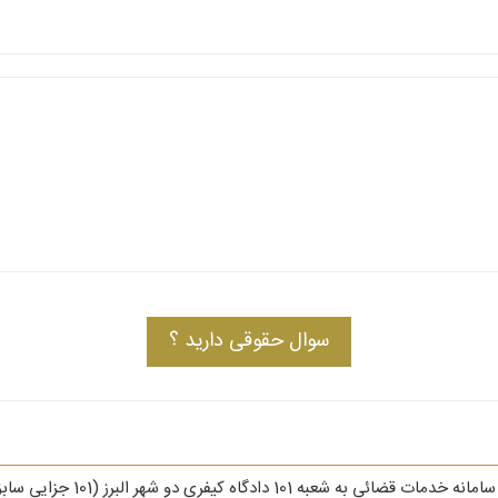
سوال حقوقی دارید ؟
شکوائیه شماره 1401220779047043 ارس