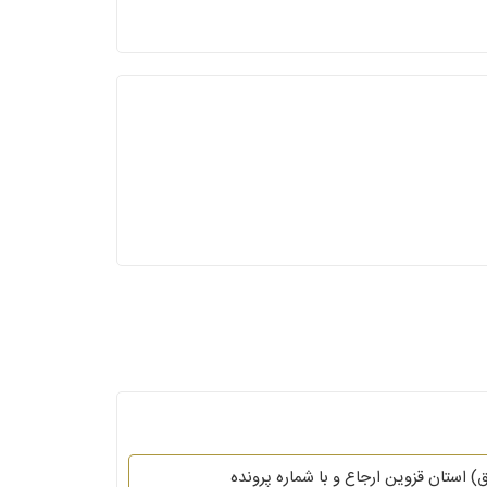
الی از طریق سامانه خدمات قضائی به شعبه 101 دادگاه کیفری دو شهر البرز (101 جزایی سابق) استان قزوین ارجاع و با شماره پرونده