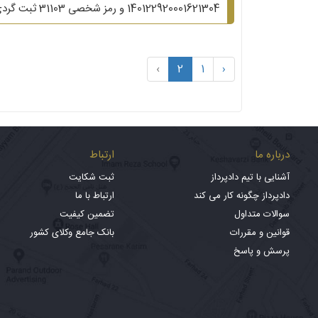
140122920001621304 و رمز شخصی 31103 ثبت گردی...
›
2
1
‹
درباره ما
ارتباط
آشنایی با تیم دادپرداز
ثبت شکایت
دادپرداز چگونه کار می کند
ارتباط با ما
سوالات متداول
تضمین کیفیت
قوانین و مقررات
بانک جامع وکلای کشور
پرسش و پاسخ