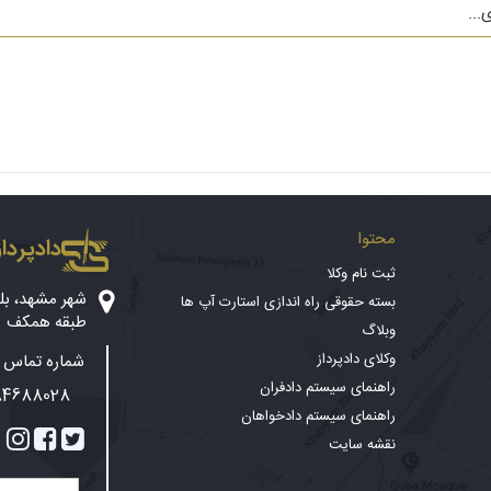
محتوا
دادپرداز
ثبت نام وکلا
بسته حقوقی راه اندازی استارت آپ ها
طبقه همکف
وبلاگ
وکلای دادپرداز
شماره تماس پ
راهنمای سیستم دادفران
84688028
راهنمای سیستم دادخواهان
نقشه سایت