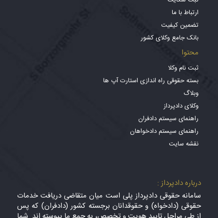
ثبت شکایت
ارتباط با ما
تضمین کیفیت
بانک جامع وکلای کشور
محتوا
ثبت نام وکلا
بسته حقوقی راه اندازی استارت آپ ها
وبلاگ
وکلای دادپرداز
راهنمای سیستم دادفران
راهنمای سیستم دادخواهان
نقشه سایت
درباره دادپرداز :
سامانه حقوقی دادپرداز پلی است میان متقاضی دریافت خدمات
حقوقی (دادخواه) و حقوقدانان برجسته کشور (دادفران) که پس
از طی مراحل تایید هویت و تخصص، به جمع ما پیوسته اند. شما