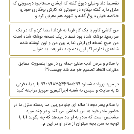
تقسیط داد وخیلی دروغ گفته که ایشان مستاجره درصورتی که
منزل دارد گفته بیکاره در صورتی که کارش برقکاری خودرو
خلاصه خیلی دروغ گفته و شهود هم معرفی کرد و...
من کاشی کارم با یک کار فرما یه قرداد امضا کردم که در یک
سر رسید نوشته شده بود فقط در یک نسخه نوشته شده است
من هیچ نسخه ای ازش ندارم بین من و اون نوشته شده
شاهدی نداریم اگر اون بده چند نفر بعدا به عنوا...
با سلام و عرض ادب معنی جمله ی در غیر اینصورت مطابق
مقررات اتخاذ تصمیم خواهد شد چیست؟؟
در مورد پرونده شماره 9909983544900299 با ردیف فرعی
5 به سایت و سپس به شعبه اجراکیفری-مهریز مراجعه کنید
با سلام پسر بچه ۱۱ ساله ای جلو دوربین مداربسته منزل ما در
حضور مادر خود به من فحاشی می کند و در چند مورد
مشخص است که مادر به او یاد میدهد که چه بگوید آیا با
توجه به سن بچه میتوان از مادر او در این م...