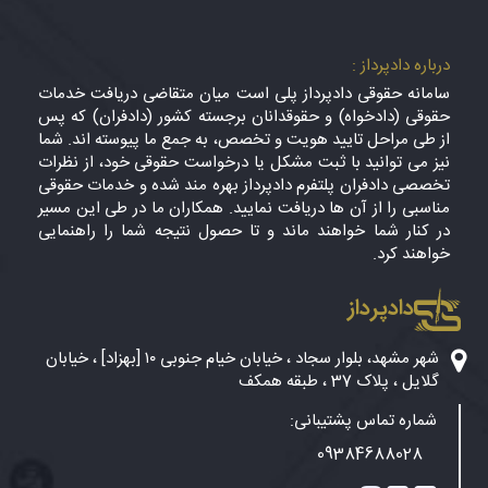
درباره دادپرداز :
سامانه حقوقی دادپرداز پلی است میان متقاضی دریافت خدمات
حقوقی (دادخواه) و حقوقدانان برجسته کشور (دادفران) که پس
از طی مراحل تایید هویت و تخصص، به جمع ما پیوسته اند. شما
نیز می توانید با ثبت مشکل یا درخواست حقوقی خود، از نظرات
تخصصی دادفران پلتفرم دادپرداز بهره مند شده و خدمات حقوقی
مناسبی را از آن ها دریافت نمایید. همکاران ما در طی این مسیر
در کنار شما خواهند ماند و تا حصول نتیجه شما را راهنمایی
خواهند کرد.
دادپرداز
شهر مشهد، بلوار سجاد ، خیابان خیام جنوبی ۱۰ [بهزاد] ، خیابان
گلایل ، پلاک 37 ، طبقه همکف
شماره تماس پشتیبانی:
09384688028