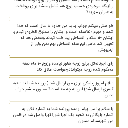
خانواده اقدام بشه باز هم ماشین و اموال زوج توقیف میشه؟
و اینکه موجودی حساب زوج هم شامل میشه برای پرداخت
به عنوان مهریه؟
خواهش میکنم جواب بدید من حدود ۸ سال است که جدا
شدم و مهرم ۹۵۰سکه است و ایشان را ممنوع الخروج کردم و
ایشان ۱۱۰ سکه را اقساطی پرداخت کردند وبعدش هم که
تعیین شد ماهی نیم سکه اقساطی بهم بدن ولی از
اردیبهش...
رای اجرتالمثل برای زوجه هنوز نیامده وزوج 10 ماه نفقه
محکوم شده زوجه میتوانددرخواست طلاق کند
سلام امروز پیامکی برای من ارسال شد ( پرونده شما به شعبه
کیفری ارسال شد) این به چه معناست؟ ممنون میشم جواب
بدین
با سلام برا من پیام اومده پرونده شما به شماره فلان به
شماره بایگانی به شعبه یک اجرا شورا تهرا واصل شد در ظمن
من شهرستانم ممنون