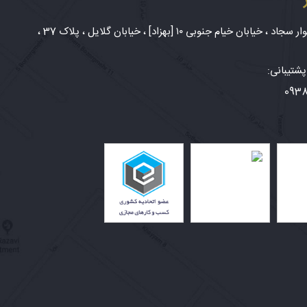
شهر مشهد، بلوار سجاد ، خیابان خیام جنوبی ۱۰ [بهزاد] ، خیابان گلایل ، پلاک 37 ،
شتیبانی:
093