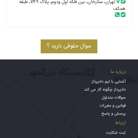
تهران، ستارخان، بین فلکه اول ودوم، پلاک 749، طبقه
همکف
سوال حقوقی دارید ؟
درباره ما
آشنایی با تیم دادپرداز
دادپرداز چگونه کار می کند
سوالات متداول
قوانین و مقررات
پرسش و پاسخ
ارتباط
ثبت شکایت