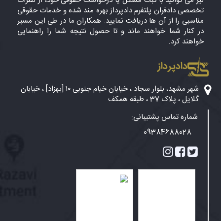
نیز می توانید با ثبت مشکل یا درخواست حقوقی خود، از نظرات
تخصصی دادفران پلتفرم دادپرداز بهره مند شده و خدمات حقوقی
مناسبی را از آن ها دریافت نمایید. همکاران ما در طی این مسیر
در کنار شما خواهند ماند و تا حصول نتیجه شما را راهنمایی
خواهند کرد.
دادپرداز
شهر مشهد، بلوار سجاد ، خیابان خیام جنوبی ۱۰ [بهزاد] ، خیابان
گلایل ، پلاک 37 ، طبقه همکف
شماره تماس پشتیبانی:
09384688028