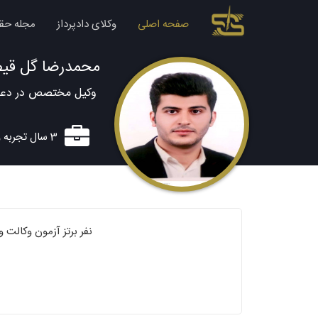
صفحه اصلی
وکلای دادپرداز
مجله حق
محمدرضا گل قی
وکیل مختصص در دعاو
3 سال تجربه وکالت
نفر برتز آزمون وکالت و