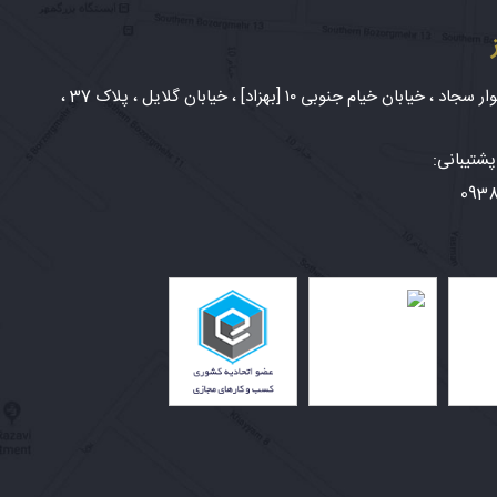
شهر مشهد، بلوار سجاد ، خیابان خیام جنوبی ۱۰ [بهزاد] ، خیابان گلایل ، پلاک 37 ،
شتیبانی:
093