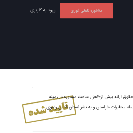
ورود به کاربری
مشاوره تلفنی فوری
محمدرضا مهربان عضو کانون وکلای دادگستری خراسان بیش از۱۸سال سابقه وکالت کارشناس ارشد حقوق ارائه بیش از۲۰هزار ساعت مشاوره در زمینه
اری با ادارات دولتی از جمله مخابرات خراسان و به نشر استان قدس رضوی