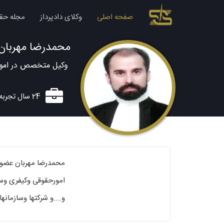
صفحه اصلی
وکلای دادپرداز
مجله حق
محمدرضا مهربان
وکیل متخصص در امور
24 سال تجربه وکالت
و....و شرکتها وسازما