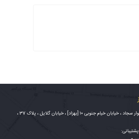
شهر مشهد، بلوار سجاد ، خیابان خیام جنوبی ۱۰ [بهزاد] ، خیابان گلایل ، پلاک 37 ،
شتیبانی: