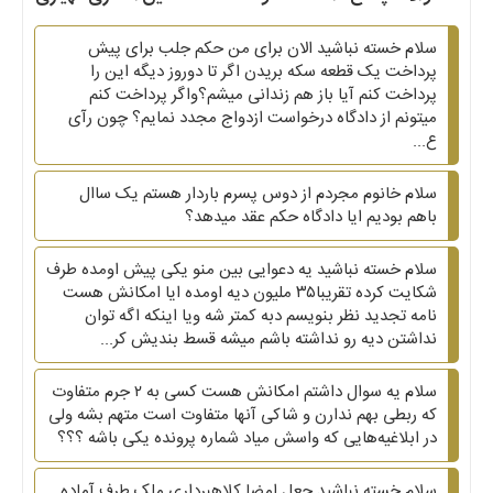
سلام خسته نباشید الان برای من حکم جلب برای پیش
پرداخت یک قطعه سکه بریدن اگر تا دوروز دیگه این را
پرداخت کنم آیا باز هم زندانی میشم؟واگر پرداخت کنم
میتونم از دادگاه درخواست ازدواج مجدد نمایم؟ چون رآی
ع...
سلام خانوم مجردم از دوس پسرم باردار هستم یک ساال
باهم بودیم ایا دادگاه حکم عقد میدهد؟
سلام خسته نباشید یه دعوایی بین منو یکی پیش اومده طرف
شکایت کرده تقریبا۳۵ ملیون دیه اومده ایا امکانش هست
نامه تجدید نظر بنویسم دبه کمتر شه ویا اینکه اگه توان
نداشتن دیه رو نداشته باشم میشه قسط بندیش کر...
سلام یه سوال داشتم امکانش هست کسی به ۲ جرم متفاوت
که ربطی بهم ندارن و شاکی آنها متفاوت است متهم بشه ولی
در ابلاغیه‌هایی که واسش میاد شماره پرونده یکی باشه ؟؟؟
سلام خسته نباشید جعل امضا کلاهبرداری ملک طرف آماده