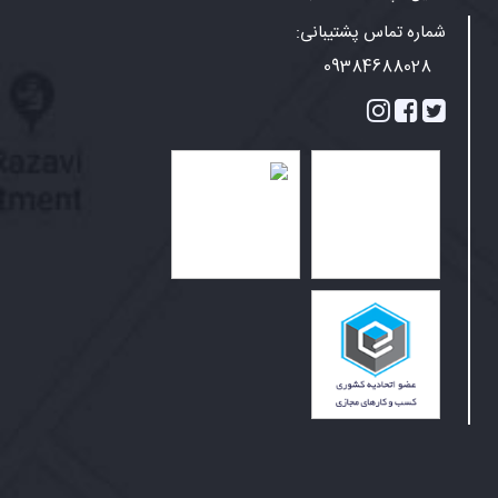
شماره تماس پشتیبانی:
09384688028