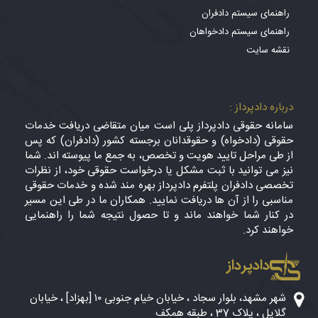
راهنمای سیستم دادفران
راهنمای سیستم دادخواهان
نقشه سایت
درباره دادپرداز :
سامانه حقوقی دادپرداز پلی است میان متقاضی دریافت خدمات
حقوقی (دادخواه) و حقوقدانان برجسته کشور (دادفران) که پس
از طی مراحل تایید هویت و تخصص، به جمع ما پیوسته اند. شما
نیز می توانید با ثبت مشکل یا درخواست حقوقی خود، از نظرات
تخصصی دادفران پلتفرم دادپرداز بهره مند شده و خدمات حقوقی
مناسبی را از آن ها دریافت نمایید. همکاران ما در طی این مسیر
در کنار شما خواهند ماند و تا حصول نتیجه شما را راهنمایی
خواهند کرد.
دادپرداز
شهر مشهد، بلوار سجاد ، خیابان خیام جنوبی ۱۰ [بهزاد] ، خیابان
گلایل ، پلاک 37 ، طبقه همکف