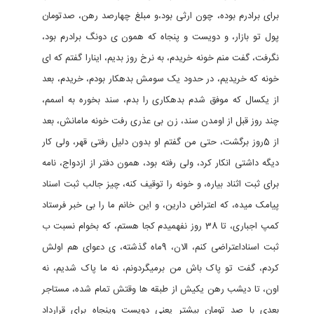
برای برادرم بوده، چون ارثی بود،و مبلغ چهارصد رهن، صدتومان
پول تو بازار، و دویست و پنجاه که همون ی دونگ برادرم بود،
نگرفت، گفت منم خونه خریدم، به نرخ روز بدیم، اینارا گفتم که ای
خونه که خریدیم، در حدود یک سومش بدهکار بودم، خریدم، بعد
از یکسال که موفق شدم بدهکاری را بدم، سند بخوره به اسمم،
چند روز قبل از اومدن سند، زن بی عذری رفت خونه مامانش، بعد
از 5روز برگشت، حتی من گفتم او بدون دلیل رفتی قهر، ولی کار
دیگه داشتی انکار کرد، ولی رفته بود، همون دفتر از ازدواج، نامه
برای ثبت اثناد بیاره، و خونه را توقیف کنه، چیز جالب ثبت اسناد
پیامک میده، که اعتراض دارین، و این خانم ما را بی خبر فرستاد
کمپ اجباری، تا 38 روز نفهمیدم کجا هستم، که بخوام نسبت ب
ثبت اسناداعتراضی کنم، الان، 9ماه گذشته، ی دعوای هم اولش
کردم، گفت تو پاک باش من برمیگردونم، نه ما پاک شدیم، نه
اون، تا دیشب رهن یکیش از طبقه ها وقتش تمام شده، مستاجر
بعدی با صد تومان بیشتر یعنی دویست وپنجاه برای قرارداد