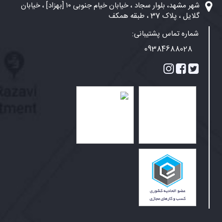
شهر مشهد، بلوار سجاد ، خیابان خیام جنوبی ۱۰ [بهزاد] ، خیابان
گلایل ، پلاک 37 ، طبقه همکف
شماره تماس پشتیبانی:
09384688028