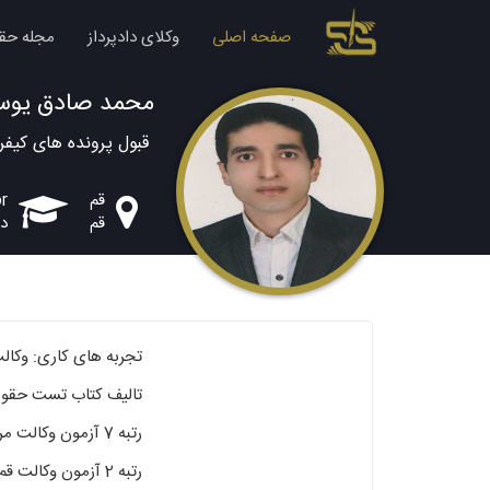
صفحه اصلی
وکلای دادپرداز
مجله حق
محمد صادق یوس
قبول پرونده های کیفر
قم
or
قم
دا
تجربه های کاری: وکالت 
تالیف کتاب تست حقو
رتبه 7 آزمون وکالت مرکز سال 1393
رتبه 2 آزمون وکالت قم سال 1398