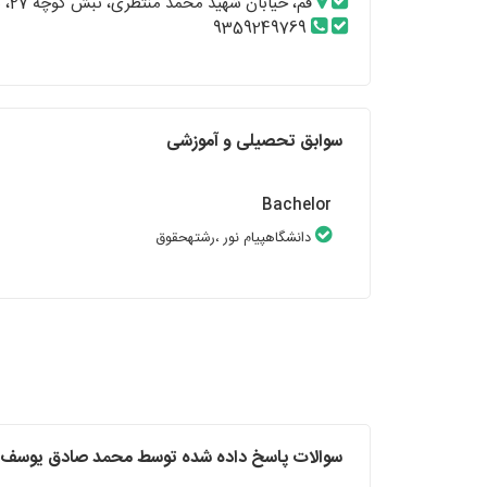
قم، خیابان شهید محمد منتظری، نبش کوچه 27، ساختمان ولیعصر، طبقه 3
9359249769
سوابق تحصیلی و آموزشی
Bachelor
دانشگاهپیام نور
،رشتهحقوق
سوالات پاسخ داده شده توسط محمد صادق یوسف 