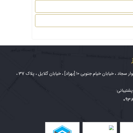
شهر مشهد، بلوار سجاد ، خیابان خیام جنوبی ۱۰ [بهزاد] ، خیابان گلایل ، پلاک 37 ،
شتیبانی:
093