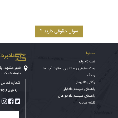
سوال حقوقی دارید ؟
محتوا
دادپرداز
ثبت نام وکلا
بسته حقوقی راه اندازی استارت آپ ها
طبقه همکف
وبلاگ
وکلای دادپرداز
شماره تماس پ
راهنمای سیستم دادفران
84688028
راهنمای سیستم دادخواهان
نقشه سایت