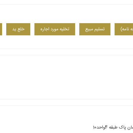
 نامه)
تسلیم مبیع
تخلیه مورد اجاره
خلع ید
 طبقه 4واحد10