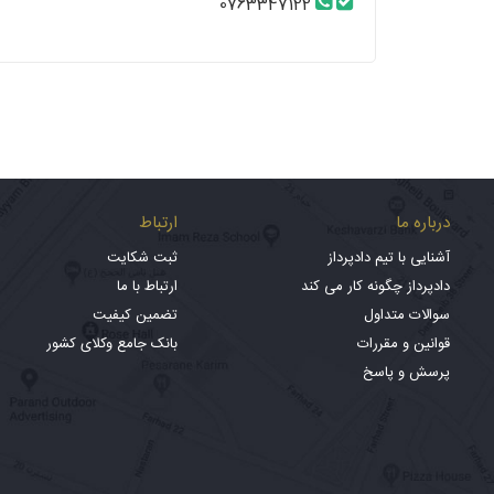
0763347122
درباره ما
ارتباط
آشنایی با تیم دادپرداز
ثبت شکایت
دادپرداز چگونه کار می کند
ارتباط با ما
سوالات متداول
تضمین کیفیت
قوانین و مقررات
بانک جامع وکلای کشور
پرسش و پاسخ