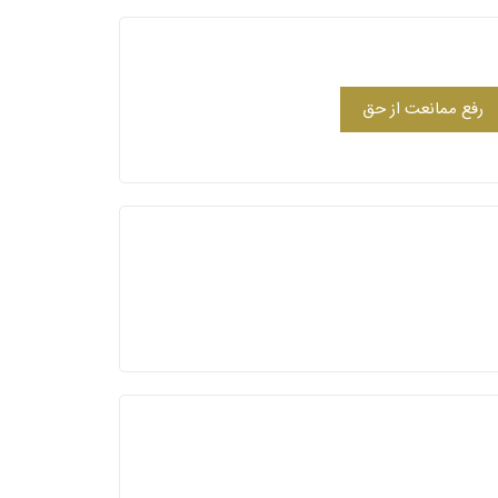
رفع ممانعت از حق