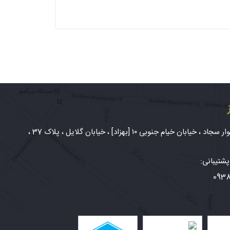
شهر مشهد، بلوار سجاد ، خیابان خیام جنوبی ۱۰ [بهزاد] ، خیابان گلایل ، پلاک 37 ،
شتیبانی:
093