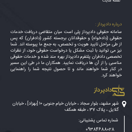
نقشه سایت
درباره دادپرداز :
سامانه حقوقی دادپرداز پلی است میان متقاضی دریافت خدمات
حقوقی (دادخواه) و حقوقدانان برجسته کشور (دادفران) که پس
از طی مراحل تایید هویت و تخصص، به جمع ما پیوسته اند. شما
نیز می توانید با ثبت مشکل یا درخواست حقوقی خود، از نظرات
تخصصی دادفران پلتفرم دادپرداز بهره مند شده و خدمات حقوقی
مناسبی را از آن ها دریافت نمایید. همکاران ما در طی این مسیر
در کنار شما خواهند ماند و تا حصول نتیجه شما را راهنمایی
خواهند کرد.
دادپرداز
شهر مشهد، بلوار سجاد ، خیابان خیام جنوبی ۱۰ [بهزاد] ، خیابان
گلایل ، پلاک 37 ، طبقه همکف
شماره تماس پشتیبانی:
09384688028