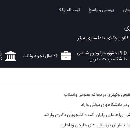
وقی
پرسش و پاسخ
ثبت نام وکلا
ری
کانون وکلای دادگستری مرکز
PhD حقوق جزا وجرم شناسی
وک
26 سال تجربه وکالت
دانشگاه تربیت مدرس
کا
 وراهنمایی پایان نامه دانشجویان دکتری وارشد
انتشار ان درژورنال های خارجی وداخلی