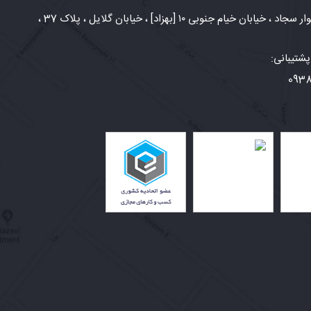
شهر مشهد، بلوار سجاد ، خیابان خیام جنوبی ۱۰ [بهزاد] ، خیابان گلایل ، پلاک 37 ،
شتیبانی:
093