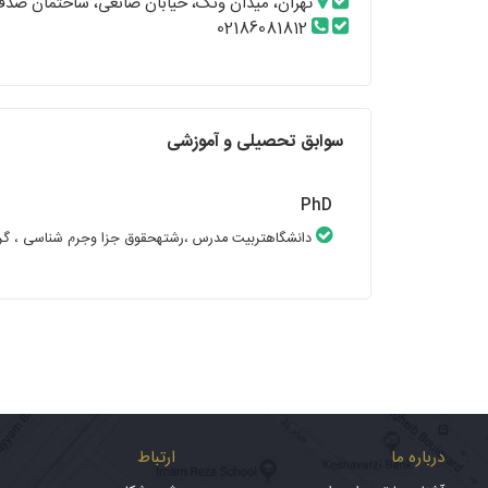
تهران، میدان ونک، خیابان صانعی، ساختمان صدف، 
02186081812
سوابق تحصیلی و آموزشی
PhD
دانشگاهتربیت مدرس
،رشتهحقوق جزا وجرم شناسی
، گ
درباره ما
ارتباط