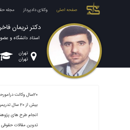
صفحه اصلی
وکلای دادپرداز
مجله حق
دکتر نریمان فاخ
استاد دانشگاه و عضو 
تهران
تهران
20سال وکالت درامورحقوقی وکیفری درمحاکم عمومی وانقلاب
بیش از 20 سال تدریس در دانشگاههای دولتی وازاد
انجام طرح های پژوهشی
تدوین مقالات حقوقی و