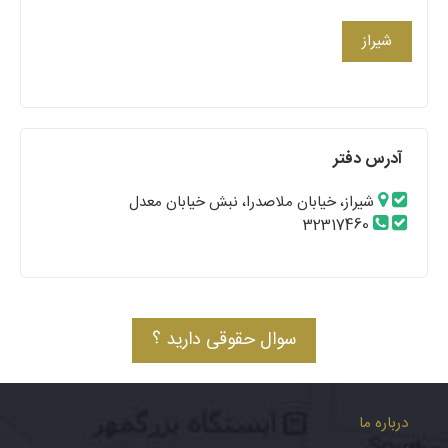
شیراز
آدرس دفتر
شیراز، خیابان ملاصدرا، نبش خیابان معدل
32317460
سوال حقوقی دارید ؟
درباره ما