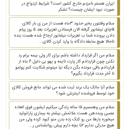
ایران هستم نامزدم خارج کشور است؟ شرایط ازدواج در
صورت نبود ایشان چیست؟ تشکر
سلام وقتتون بخیر حدود ۳ماه هست از من ی بار کالای
قاچاق نیشابور گرفته الان فرستادن تعزیرات بعد ۵ روز پیام
دادن پرونده شما ب تعزیرات نیشابور ارجاع شده هست بنده
تاحالا هیچ سابقه دادگاه یا وارد کردن کالای...
سلام من اگر قرارداد داشته باشم برای کار ولی بیمه برام رد
نکنن چون قراردادم کار پارت تایمه و یهو بی دلیل 6 ماه از
قراردادم باقی مونده بگن دیگه نیا میتونم شکایت کنم پولمو
تا آخر مدت قرارداد بگیرم؟
سلام آیا مالک یک برند ثبت شده می تواند مانع فروش کالای
خود توسط فروشنده اینترنتی شود؟
سلام من وهمسرم ۱۵ ساله زندگی میکنیم ایشون فوق العاده
عصبی وبددهن هست علائمش بیشتر به بیماری پارانوئید
میخوره بارها من رو کتک زده بدن منو کبود کرده ولی من
هیچ مدرکی ندارم ۲تا بچه دارم پیش روانشناس ر...