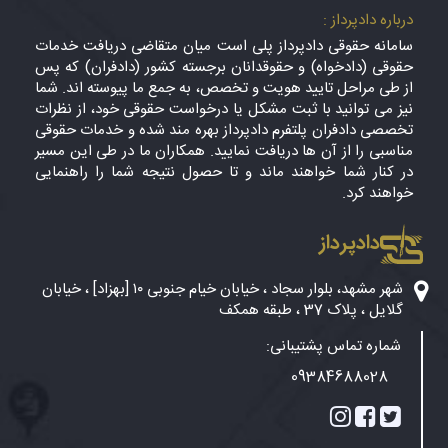
درباره دادپرداز :
سامانه حقوقی دادپرداز پلی است میان متقاضی دریافت خدمات
حقوقی (دادخواه) و حقوقدانان برجسته کشور (دادفران) که پس
از طی مراحل تایید هویت و تخصص، به جمع ما پیوسته اند. شما
نیز می توانید با ثبت مشکل یا درخواست حقوقی خود، از نظرات
تخصصی دادفران پلتفرم دادپرداز بهره مند شده و خدمات حقوقی
مناسبی را از آن ها دریافت نمایید. همکاران ما در طی این مسیر
در کنار شما خواهند ماند و تا حصول نتیجه شما را راهنمایی
خواهند کرد.
دادپرداز
شهر مشهد، بلوار سجاد ، خیابان خیام جنوبی ۱۰ [بهزاد] ، خیابان
گلایل ، پلاک 37 ، طبقه همکف
شماره تماس پشتیبانی:
09384688028