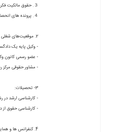
３. حقوق مالکیت فکری (ثبت اختراع، علامت تجاری و لوگو)
４. پرونده های انحصار وراثت و تحریر ترکه
2. موقعیت‌های شغلی فعلی:
- وکیل پایه یک دادگس
- عضو رسمی کانون وکل
- مشاور حقوقی مرکز ر
3- تحصیلات:
- کارشناسی ارشد در رش
- کارشناسی حقوق از د
4. کنفرانس ها و همایش‌ها: