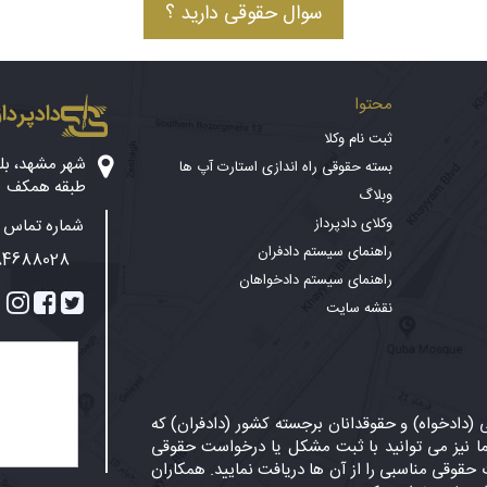
سوال حقوقی دارید ؟
محتوا
دادپرداز
ثبت نام وکلا
بسته حقوقی راه اندازی استارت آپ ها
طبقه همکف
وبلاگ
وکلای دادپرداز
شماره تماس پ
راهنمای سیستم دادفران
84688028
راهنمای سیستم دادخواهان
نقشه سایت
دادخواه) و حقوقدانان برجسته کشور (دادفران) که
 نیز می توانید با ثبت مشکل یا درخواست حقوقی
حقوقی مناسبی را از آن ها دریافت نمایید. همکاران