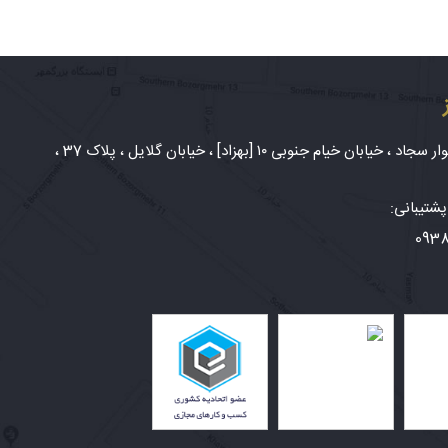
شهر مشهد، بلوار سجاد ، خیابان خیام جنوبی ۱۰ [بهزاد] ، خیابان گلایل ، پلاک 37 ،
شتیبانی:
093