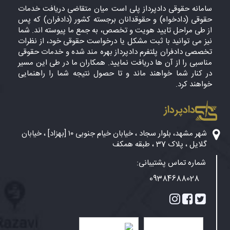
سامانه حقوقی دادپرداز پلی است میان متقاضی دریافت خدمات
حقوقی (دادخواه) و حقوقدانان برجسته کشور (دادفران) که پس
از طی مراحل تایید هویت و تخصص، به جمع ما پیوسته اند. شما
نیز می توانید با ثبت مشکل یا درخواست حقوقی خود، از نظرات
تخصصی دادفران پلتفرم دادپرداز بهره مند شده و خدمات حقوقی
مناسبی را از آن ها دریافت نمایید. همکاران ما در طی این مسیر
در کنار شما خواهند ماند و تا حصول نتیجه شما را راهنمایی
خواهند کرد.
دادپرداز
شهر مشهد، بلوار سجاد ، خیابان خیام جنوبی ۱۰ [بهزاد] ، خیابان
گلایل ، پلاک 37 ، طبقه همکف
شماره تماس پشتیبانی:
09384688028