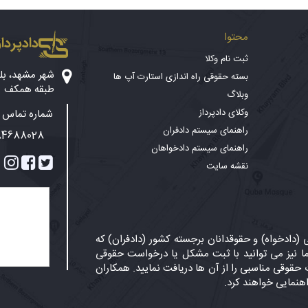
محتوا
دادپرداز
ثبت نام وکلا
بسته حقوقی راه اندازی استارت آپ ها
طبقه همکف
وبلاگ
وکلای دادپرداز
شماره تماس پ
راهنمای سیستم دادفران
84688028
راهنمای سیستم دادخواهان
نقشه سایت
دادخواه) و حقوقدانان برجسته کشور (دادفران) که
 نیز می توانید با ثبت مشکل یا درخواست حقوقی
حقوقی مناسبی را از آن ها دریافت نمایید. همکاران
اهنمایی خواهند کرد.