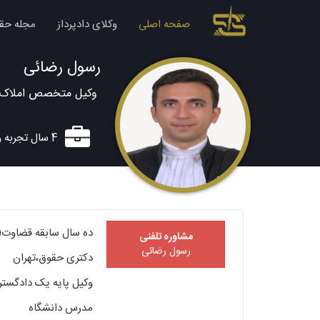
صفحه اصلی
وکلای دادپرداز
مجله حق
رسول رضائی
وکیل متخصص املاک و
4 سال تجربه وکالت
ده سال سابقه قضاوت(صدور ب
مشاوره تلفنی
رسول رضائی
دکتری حقوق،تهران
وکیل پایه یک دادگست
مدرس دانشگاه