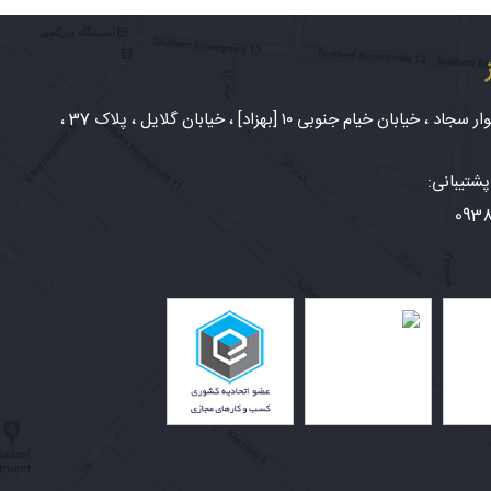
شهر مشهد، بلوار سجاد ، خیابان خیام جنوبی ۱۰ [بهزاد] ، خیابان گلایل ، پلاک 37 ،
شتیبانی:
093