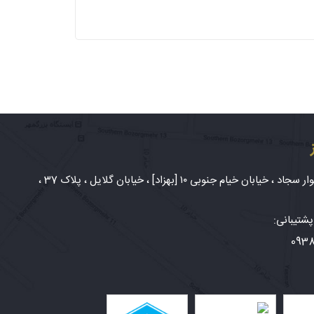
شهر مشهد، بلوار سجاد ، خیابان خیام جنوبی ۱۰ [بهزاد] ، خیابان گلایل ، پلاک 37 ،
شتیبانی:
093