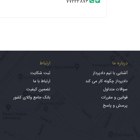
77224876
درباره ما
ارتباط
آشنایی با تیم دادپرداز
ثبت شکایت
دادپرداز چگونه کار می کند
ارتباط با ما
سوالات متداول
تضمین کیفیت
قوانین و مقررات
بانک جامع وکلای کشور
پرسش و پاسخ