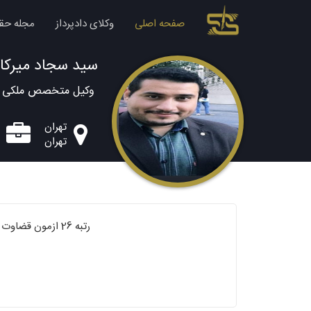
صفحه اصلی
وکلای دادپرداز
مجله حق
سید سجاد میرکا
وکیل متخصص ملکی و
تهران
تهران
رتبه 26 ازمون قضاوت 97 رتبه 103 ازمون وکالت 97 رتبه 360 کارشناسی ارشد جزا و جرم شناسی