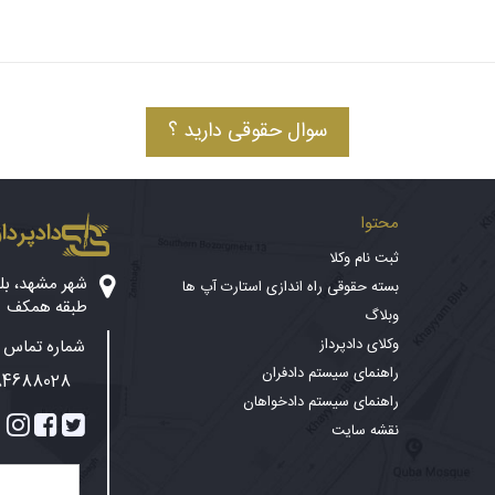
سوال حقوقی دارید ؟
محتوا
دادپرداز
ثبت نام وکلا
بسته حقوقی راه اندازی استارت آپ ها
طبقه همکف
وبلاگ
وکلای دادپرداز
شماره تماس پ
راهنمای سیستم دادفران
84688028
راهنمای سیستم دادخواهان
نقشه سایت