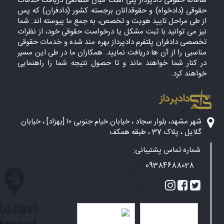
سامانه حقوقی دادپرداز پلی است میان متقاضی دریافت خدمات
حقوقی (دادخواه) و حقوقدانان برجسته کشور (دادفران) که پس
از طی مراحل تایید هویت و تخصص، به جمع ما پیوسته اند. شما
نیز می توانید با ثبت مشکل یا درخواست حقوقی خود، از نظرات
تخصصی دادفران پلتفرم دادپرداز بهره مند شده و خدمات حقوقی
مناسبی را از آن ها دریافت نمایید. همکاران ما در طی این مسیر
در کنار شما خواهند ماند و تا حصول نتیجه شما را راهنمایی
خواهند کرد.
دادپرداز
شهر مشهد، بلوار سجاد ، خیابان خیام جنوبی ۱۰ [بهزاد] ، خیابان
گلایل ، پلاک 37 ، طبقه همکف
شماره تماس پشتیبانی:
09384688028