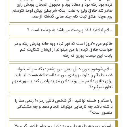
کرده بود رفته بود و معتاد بود و مجهول المجان بودش رای
صادر شد طلاق ولی به علت اینکه شرایطی پیش اومد نتوستم
برم صیغه طلاق ثبت کنم چند سالی گذشته از صد...
سلام ابلاغیه فاقد پیوست می‌باشد به چه معناست ؟
خانوم من 20روز است که قهر کرده وبه خانه پدرش رفته و در
خواست طلاق کرده ایا من میتوانم از ایشان شکایت کنم
بابت این بیست روزی که رفته
سلام.شوهرم بدون دلیل یعنی من زشتم دیگه منو نمیخواد
قصد طلاقم را دارد،مهریه ی من عندالستطاعه هست ایا باید
برای طلاق دادنم من رو با دادن مهریه راضی کند یا مهریه بهم
تعلق نمیکیره؟
با سلام و خسته نباشید. اگر شخص ثالثی رمز 10 رقمی سنا را
داشته باشد چه کارهایی میتواند انجام دهد و چه مشکلاتی
متصور است؟
باسلام.من حق طلاق دارم و به دلایلی میخام طلاق بگیرم ۳۰