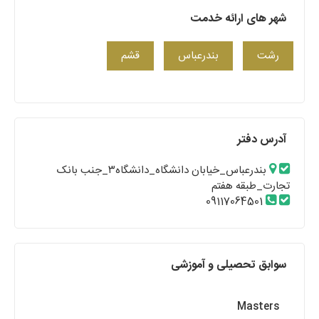
شهر های ارائه خدمت
رشت
بندرعباس
قشم
آدرس دفتر
بندرعباس_خیابان دانشگاه_دانشگاه۳_جنب بانک
تجارت_طبقه هفتم
09117064501
سوابق تحصیلی و آموزشی
Masters