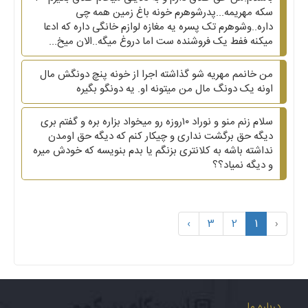
سکه مهریمه...پدرشوهرم خونه باغ زمین همه چی
داره..وشوهرم تک پسره یه مغازه لوازم خانگی داره که ادعا
میکنه ففط یک فروشنده ست اما دروغ میگه..الان میخ...
من خانمم مهریه شو گذاشته اجرا از خونه پنچ دونگش مال
اونه یک دونگ مال من میتونه او. یه دونگو بگیره
سلام زنم منو و نوراد ۱۰روزه رو میخواد بزاره بره و گفتم بری
دیگه حق برگشت نداری و چیکار کنم که دیگه حق اومدن
نداشته باشه به کلانتری بزنگم یا بدم بنویسه که خودش میره
و دیگه نمیاد؟؟
›
3
2
1
‹
درباره ما