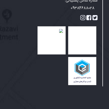
شماره تماس پشتیبانی:
09384688028