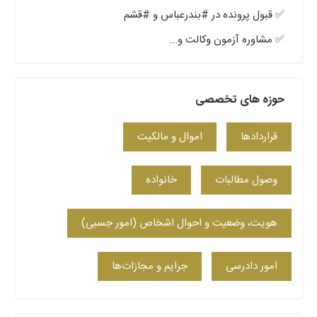
✅ قبول پرونده در #بندرعباس و #قشم
✅ مشاوره آزمون وکالت و...
حوزه های تخصصی
قراردادها
اموال و مالکیت
وصول مطالبات
خانواده
هویت، وضعیت و احوال اشخاص (امور حِسبی)
امور دادرسی
جرایم و مجازات‌ها