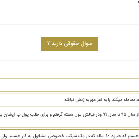
سوال حقوقی دارید ؟
 معامله میکنم بایه نفر مهریه زنش نباشه
سلام من ب اشنلیی مبلغ صد میلیون پول نقدی دادم از سال ۹۵ تا سال ۹۹ ودر قبالش پول سفته 
باسلام و خسته نباشید خدمت شما.من خانم 46 ساله هستم که حدود 16 ساله که در یک شرکت خص