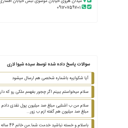
میدان هروی خیابان موسوی نبش خیابان افشاری
09120759701
سوالات پاسخ داده شده توسط سیده شیوا لاری
آیا شکواییه‌ باشماره شخصی هم ارسال میشود
سلام میخواستم ببینم اگر چجور بفهمم ملکی رو که دارم
مبلغ صد میلیون هم گفته ازم ب زور...