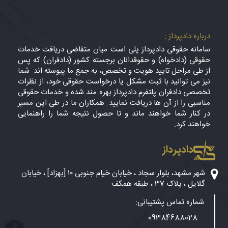
درباره دادپرداز :
سامانه حقوقی دادپرداز پلی است میان متقاضی دریافت خدمات
حقوقی (دادخواه) و حقوقدانان برجسته کشور (دادفران) که پس
از طی مراحل تایید هویت و تخصص، به جمع ما پیوسته اند. شما
نیز می توانید با ثبت مشکل یا درخواست حقوقی خود، از نظرات
تخصصی دادفران پلتفرم دادپرداز بهره مند شده و خدمات حقوقی
مناسبی را از آن ها دریافت نمایید. همکاران ما در طی این مسیر
در کنار شما خواهند ماند و تا حصول نتیجه شما را راهنمایی
خواهند کرد.
دادپرداز
شهر مشهد، بلوار سجاد ، خیابان خیام جنوبی ۱۰ [بهزاد] ، خیابان
گلایل ، پلاک 37 ، طبقه همکف
شماره تماس پشتیبانی:
09384688028