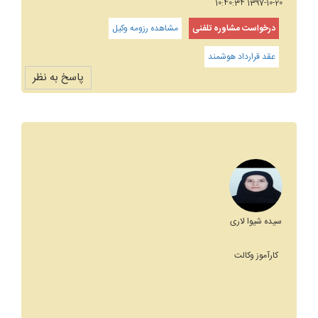
1397-10-20 10:40:34
درخواست مشاوره تلفنی
مشاهده رزومه وکیل
عقد قرارداد هوشمند
پاسخ به نظر
سیده شیوا لاری
کارآموز وکالت