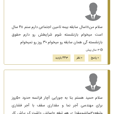
سلام من۱۸سال سابقه بیمه تامین اجتماعی دارم سنم ۴۸ سال
است میخوام بازنشسته شوم شرایطش رو دارم حقوق
بازنشسته گی همان سابقه رو میخوام ۳۰ روز رو نمیخوام
3 سال پیش
0 پاسخ
0 نظر
443 بازدید
سلام حمید هستم بنا به جورایی آچار فرانسه حدود 50روز
برای مهندسی آجر نما و مقداری سقف با آجر فشاری
وتیغه20سانتیومقدا ی هم تیغه 10سانتی داشت ک براش کار