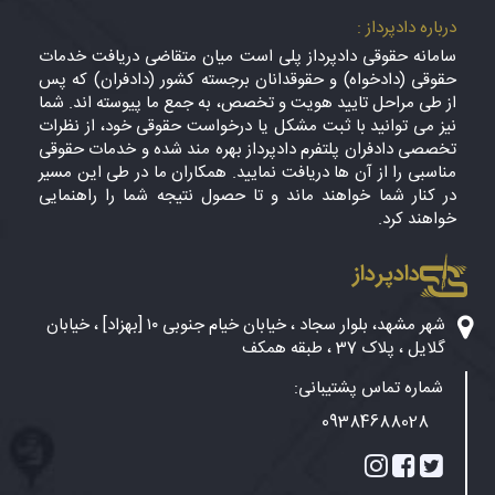
درباره دادپرداز :
سامانه حقوقی دادپرداز پلی است میان متقاضی دریافت خدمات
حقوقی (دادخواه) و حقوقدانان برجسته کشور (دادفران) که پس
از طی مراحل تایید هویت و تخصص، به جمع ما پیوسته اند. شما
نیز می توانید با ثبت مشکل یا درخواست حقوقی خود، از نظرات
تخصصی دادفران پلتفرم دادپرداز بهره مند شده و خدمات حقوقی
مناسبی را از آن ها دریافت نمایید. همکاران ما در طی این مسیر
در کنار شما خواهند ماند و تا حصول نتیجه شما را راهنمایی
خواهند کرد.
دادپرداز
شهر مشهد، بلوار سجاد ، خیابان خیام جنوبی ۱۰ [بهزاد] ، خیابان
گلایل ، پلاک 37 ، طبقه همکف
شماره تماس پشتیبانی:
09384688028