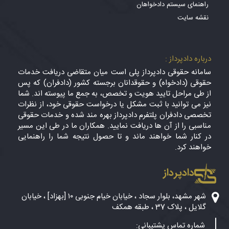
راهنمای سیستم دادخواهان
نقشه سایت
درباره دادپرداز :
سامانه حقوقی دادپرداز پلی است میان متقاضی دریافت خدمات
حقوقی (دادخواه) و حقوقدانان برجسته کشور (دادفران) که پس
از طی مراحل تایید هویت و تخصص، به جمع ما پیوسته اند. شما
نیز می توانید با ثبت مشکل یا درخواست حقوقی خود، از نظرات
تخصصی دادفران پلتفرم دادپرداز بهره مند شده و خدمات حقوقی
مناسبی را از آن ها دریافت نمایید. همکاران ما در طی این مسیر
در کنار شما خواهند ماند و تا حصول نتیجه شما را راهنمایی
خواهند کرد.
دادپرداز
شهر مشهد، بلوار سجاد ، خیابان خیام جنوبی ۱۰ [بهزاد] ، خیابان
گلایل ، پلاک 37 ، طبقه همکف
شماره تماس پشتیبانی: