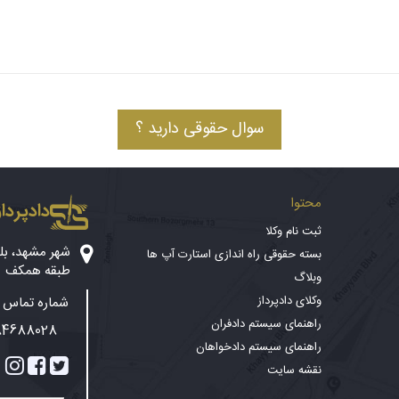
سوال حقوقی دارید ؟
محتوا
دادپرداز
ثبت نام وکلا
بسته حقوقی راه اندازی استارت آپ ها
طبقه همکف
وبلاگ
وکلای دادپرداز
شماره تماس پ
راهنمای سیستم دادفران
84688028
راهنمای سیستم دادخواهان
نقشه سایت