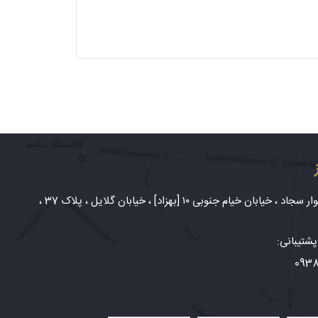
شهر مشهد، بلوار سجاد ، خیابان خیام جنوبی ۱۰ [بهزاد] ، خیابان گلایل ، پلاک 37 ،
شتیبانی:
093