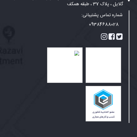
گلایل ، پلاک 37 ، طبقه همکف
شماره تماس پشتیبانی:
09384688028