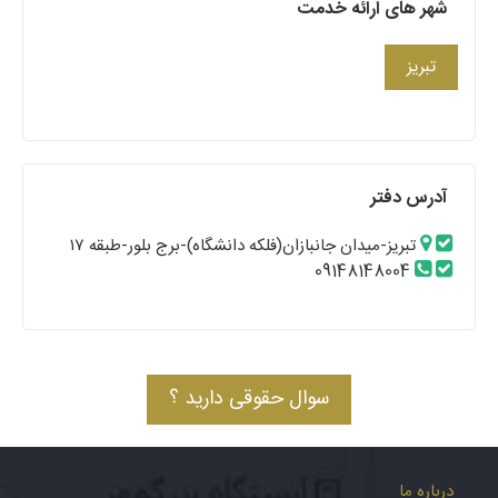
شهر های ارائه خدمت
تبریز
آدرس دفتر
تبریز-میدان جانبازان(فلکه دانشگاه)-برج بلور-طبقه ۱۷
09148148004
سوال حقوقی دارید ؟
درباره ما