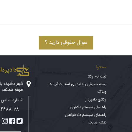
سوال حقوقی دارید ؟
محتوا
دادپرداز
ثبت نام وکلا
بسته حقوقی راه اندازی استارت آپ ها
طبقه همکف
وبلاگ
وکلای دادپرداز
شماره تماس پ
راهنمای سیستم دادفران
84688028
راهنمای سیستم دادخواهان
نقشه سایت