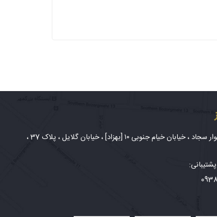
شهر مشهد، بلوار سجاد ، خیابان خیام جنوبی ۱۰ [بهزاد] ، خیابان گلایل ، پلاک 37 ،
شتیبانی:
093