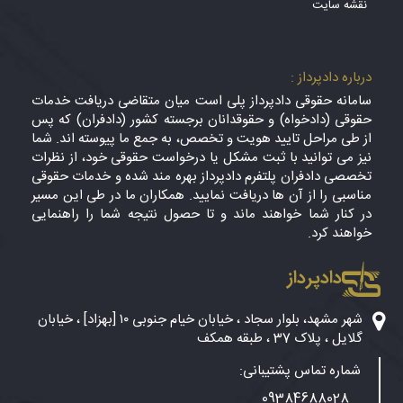
نقشه سایت
درباره دادپرداز :
سامانه حقوقی دادپرداز پلی است میان متقاضی دریافت خدمات
حقوقی (دادخواه) و حقوقدانان برجسته کشور (دادفران) که پس
از طی مراحل تایید هویت و تخصص، به جمع ما پیوسته اند. شما
نیز می توانید با ثبت مشکل یا درخواست حقوقی خود، از نظرات
تخصصی دادفران پلتفرم دادپرداز بهره مند شده و خدمات حقوقی
مناسبی را از آن ها دریافت نمایید. همکاران ما در طی این مسیر
در کنار شما خواهند ماند و تا حصول نتیجه شما را راهنمایی
خواهند کرد.
دادپرداز
شهر مشهد، بلوار سجاد ، خیابان خیام جنوبی ۱۰ [بهزاد] ، خیابان
گلایل ، پلاک 37 ، طبقه همکف
شماره تماس پشتیبانی:
09384688028