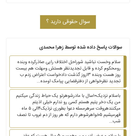
سوال حقوقی دارید ؟
سوالات پاسخ داده شده توسط زهرا محمدی
سلام وخست نباشید شوراحل اختلاف رایی صاذرکرده وبنده
رو‌محکوم کرده و قابل تجدیدنظر هستش ومهلت هم بیست
روز هست وبنده ۱۳روز گذشت دادخواست اعتراض زدم ب
تجدید نظرخواهی از دفترقضایی پیامک اومده...
باسلام نزدیک۱۰سال با مادرشوهرتو یک حیاط زندگی میکنیم
من یک دخر یتیم هستم کسی رو ندارم خیلی اذیتم
میکنندهروقت سرهرمسله دعوا بطوری نزذیک۴الی ۵ ماه
قهرمیشیم ۵خواهرشوهر دارم که هر روز از دم غروب تا نصف
شب...
با سلام و عرض ادب من وهمسرم 5 سال هست که عقد