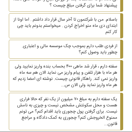
پیشنهاد شما برای گرفتن مبلغ چیست ؟
باسلام. من با شرکتمون تا آخر سال قرار داد داشتم . اما اونا از
ابتدای دی ماه منو اخراج کردن . میخواستم بدونم باید چی
کار کنم
از فردی طلب دارم بموجب چک موسسه مالی و اعتباری.
چطور باید وصول کنم؟
سفته دارم ، قرار شد ماهی ۴۰۰ بحساب بنده واریز نمایید ولی
هر ماه با هزار تلفن و پیام واریز می نماید الان هم سه ماه
واریز نمی کند. راهکار قانونی چیست. نوشته ای امضا زدیم که
هر ماه واریز نماید ولی الان س...
یک سفته دارم به مبلغ ۷۰ میلیون از یک نفر که حالا فراری
هست و محل سکونتش مشخص نیست و چیزی به نامش
نیست. برای گرفتن پول چجوری باید اقدام کنم؟ می تونم
ممنوع الخروجش کنم؟ چجوری به کمک دادگاه و مراجع
قانون...