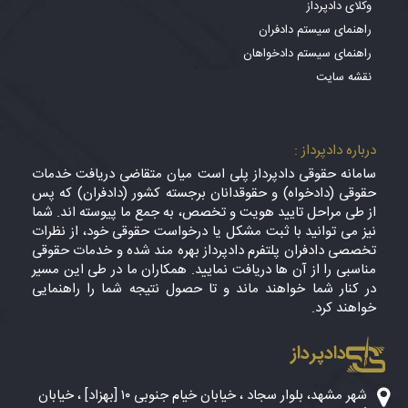
وکلای دادپرداز
راهنمای سیستم دادفران
راهنمای سیستم دادخواهان
نقشه سایت
درباره دادپرداز :
سامانه حقوقی دادپرداز پلی است میان متقاضی دریافت خدمات
حقوقی (دادخواه) و حقوقدانان برجسته کشور (دادفران) که پس
از طی مراحل تایید هویت و تخصص، به جمع ما پیوسته اند. شما
نیز می توانید با ثبت مشکل یا درخواست حقوقی خود، از نظرات
تخصصی دادفران پلتفرم دادپرداز بهره مند شده و خدمات حقوقی
مناسبی را از آن ها دریافت نمایید. همکاران ما در طی این مسیر
در کنار شما خواهند ماند و تا حصول نتیجه شما را راهنمایی
خواهند کرد.
دادپرداز
شهر مشهد، بلوار سجاد ، خیابان خیام جنوبی ۱۰ [بهزاد] ، خیابان