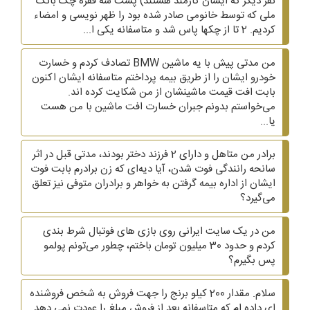
نفر دیگر که ایشان کارمند هستند) پشت سه فقره چک بانک
ملی که توسط خانومی صادر شده بود را ظهر نویسی و امضاء
کردیم. 2 تا از چکها پاس شد و متاسفانه یکی ا...
من مدتی پیش با یه ماشین BMW تصادف کردم و خسارت
خودرو ایشان را از طریق بیمه پرداختم متاسفانه ایشان اکنون
بابت افت قیمت ماشینشان از من شکایت کرده اند.
می‌خواستم بدونم جبران خسارت افت ماشین با من هست
یا...
برادر من متاهل و دارای 2 فرزند دختر بودند، مدتی قبل در اثر
سانحه رانندگی فوت شدن، آیا دیه‌ای که زن برادرم بابت فوت
ایشان از اداره بیمه گرفتن به خواهر و برادران متوفی نیز تعلق
می‌گیرد؟
من در یک سایت ایرانی روی بازی های فوتبال شرط بندی
کردم و حدود 30 میلیون تومان باختم، چطور می‌تونم پولمو
پس بگیرم؟
سلام. مقدار 200 کیلو برنج را جهت فروش به شخص فروشنده
ای داده ام که متاسفانه بعد از فروش مبلغ را عودت نمی دهد.