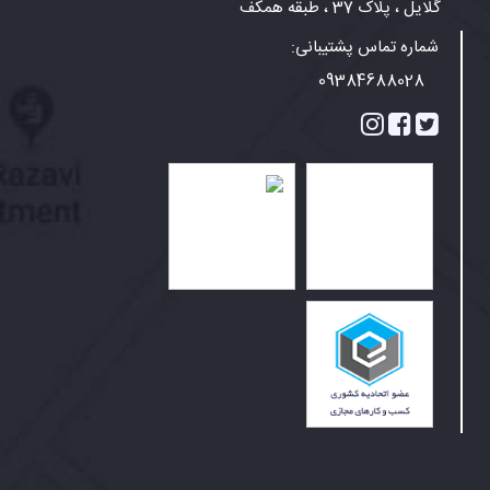
گلایل ، پلاک 37 ، طبقه همکف
شماره تماس پشتیبانی:
09384688028