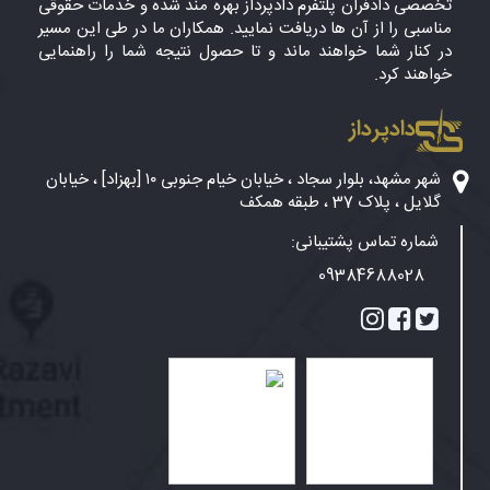
تخصصی دادفران پلتفرم دادپرداز بهره مند شده و خدمات حقوقی
مناسبی را از آن ها دریافت نمایید. همکاران ما در طی این مسیر
در کنار شما خواهند ماند و تا حصول نتیجه شما را راهنمایی
خواهند کرد.
دادپرداز
شهر مشهد، بلوار سجاد ، خیابان خیام جنوبی ۱۰ [بهزاد] ، خیابان
گلایل ، پلاک 37 ، طبقه همکف
شماره تماس پشتیبانی:
09384688028