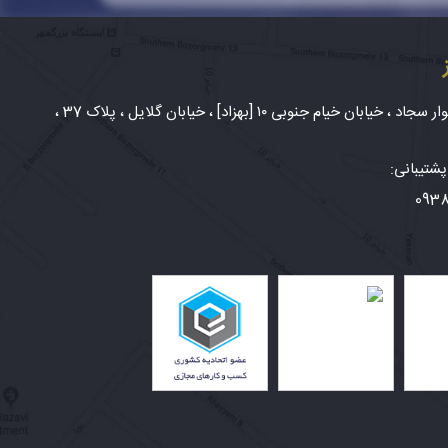
شهر مشهد، بلوار سجاد ، خیابان خیام جنوبی ۱۰ [بهزاد] ، خیابان گلایل ، پلاک 37 ،
شتیبانی:
093