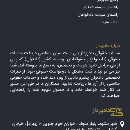
راهنمای سیستم دادفران
راهنمای سیستم دادخواهان
نقشه سایت
درباره دادپرداز :
سامانه حقوقی دادپرداز پلی است میان متقاضی دریافت خدمات
حقوقی (دادخواه) و حقوقدانان برجسته کشور (دادفران) که پس
از طی مراحل تایید هویت و تخصص، به جمع ما پیوسته اند. شما
نیز می توانید با ثبت مشکل یا درخواست حقوقی خود، از نظرات
تخصصی دادفران پلتفرم دادپرداز بهره مند شده و خدمات حقوقی
مناسبی را از آن ها دریافت نمایید. همکاران ما در طی این مسیر
در کنار شما خواهند ماند و تا حصول نتیجه شما را راهنمایی
خواهند کرد.
دادپرداز
شهر مشهد، بلوار سجاد ، خیابان خیام جنوبی ۱۰ [بهزاد] ، خیابان
گلایل ، پلاک 37 ، طبقه همکف