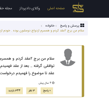
صفحه اصلی
وکلای دادپرداز
مجله حق
پرسش و پاسخ
خانواده
سلام من برج ۲عقد کردم و همسرم ازدواج دومشون بوده . خودم ازدواج اولم .. قبل از اینکه برم خاستگاری بهم گفتند ازدواج اولش ۲ماه عقد بوده زود طلاق توافقی گرفته .. بعد از عقد فهمیدم ۱۸ماه با اون شوهرش زندگ...
عقد تا موضوع را فهمیدم درخواست طلا
4 سال پیش
0 پاسخ
3 نظر
344 بازدید