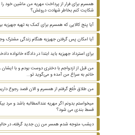
همسرم برای فرار از پرداخت مهریه من ماشین خود را ب
شکایت کنم بخاطر شهادت دروغش؟
آیا پنج کالایی که همسرم برای کمک به تهیه جهیزیه بر
آیا امکان پس گرفتن جهیزیه هنگام زندگی مشترک وجو
برای استرداد جهیزیه باید ابتدا در دادگاه خانواده دا
من قبل از ازدواجم با دختری دوست بودم و با ایشان ر
خانم به سراغ من آمده و می‌گوید تو...
من طلاق خُلع گرفتم از همسرم و الان قصد رجوع داریم.
میخواستم بدونم اگر مهریه عندالمطالبه باشد و مرد 
قسط بندی می شود؟
دیشب متوجه شدم همسر من زن جدید گرفته، در حالیکه ۲۰ سال هست که زیر یک سقف زندگی می کنیم و دوتا بچه داریم. ?? آیا می‌تونم هم طلاق هم مهریه 