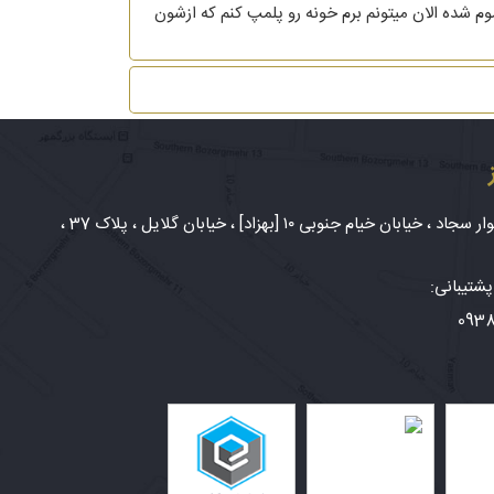
ی طلاغم تموم شده الان میتونم برم خونه رو پلمپ کنم که ازشون
شهر مشهد، بلوار سجاد ، خیابان خیام جنوبی ۱۰ [بهزاد] ، خیابان گلایل ، پلاک 37 ،
شتیبانی:
093