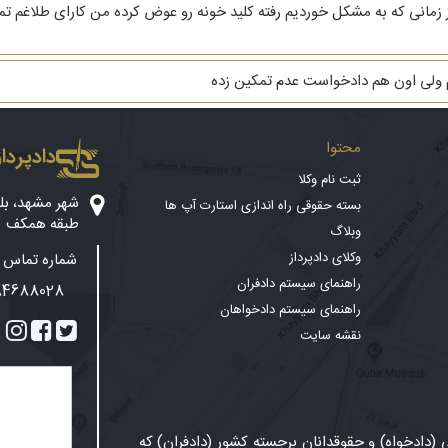
هریه ام ۳ دنگ خانه است از زمانی که به مشکل خوردیم رفته کلید خونه رو عوض کرده من کارا
م ولی اون هم دادخواست عدم تمکین زده
محتوا
دادپرداز
ثبت نام وکلا
بسته حقوقی راه اندازی استارت آپ ها
طبقه همکف
وبلاگ
وکلای دادپرداز
شماره تماس پ
راهنمای سیستم دادفران
84688028
راهنمای سیستم دادخواهان
نقشه سایت
دادخواه) و حقوقدانان برجسته کشور (دادفران) که