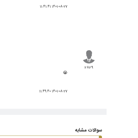
1401-08-27 11:41:41
2829
😭
1401-08-27 11:49:40
سوالات مشابه