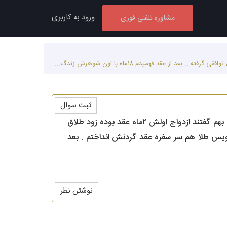
ورود به کاربری
مشاوره تلفنی فوری
ثبت سوال
سلام من برج ۲عقد کردم و همسرم ازدواج دومشون بوده . خودم ازدواج اولم .. قبل از اینکه برم خاستگاری بهم گفتند ازدواج اولش ۲ماه عقد بوده زود طلاق
هم نداره ..ی سرویس طلا هم سر سفره عقد گردنش انداختم . بعد
نوشتن نظر