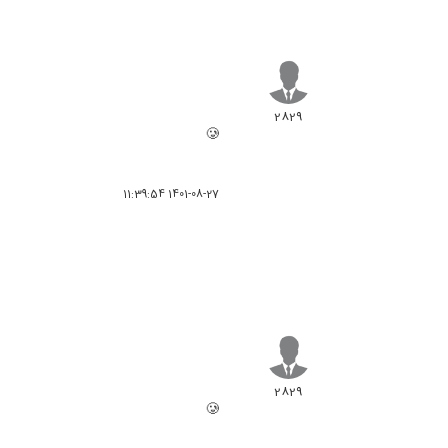
2829
🥲
1401-08-27 11:39:54
2829
🥲