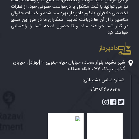
از طی مراحل تایید هویت و تخصص، به جمع ما پیوسته اند. شما
نیز می توانید با ثبت مشکل یا درخواست حقوقی خود، از نظرات
تخصصی دادفران پلتفرم دادپرداز بهره مند شده و خدمات حقوقی
مناسبی را از آن ها دریافت نمایید. همکاران ما در طی این مسیر
در کنار شما خواهند ماند و تا حصول نتیجه شما را راهنمایی
خواهند کرد.
دادپرداز
شهر مشهد، بلوار سجاد ، خیابان خیام جنوبی ۱۰ [بهزاد] ، خیابان
گلایل ، پلاک 37 ، طبقه همکف
شماره تماس پشتیبانی:
09384688028