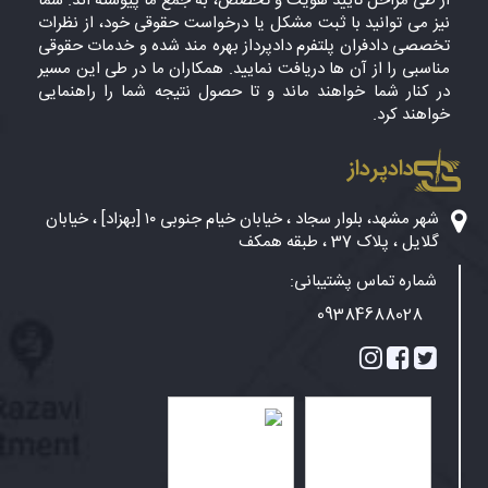
از طی مراحل تایید هویت و تخصص، به جمع ما پیوسته اند. شما
نیز می توانید با ثبت مشکل یا درخواست حقوقی خود، از نظرات
تخصصی دادفران پلتفرم دادپرداز بهره مند شده و خدمات حقوقی
مناسبی را از آن ها دریافت نمایید. همکاران ما در طی این مسیر
در کنار شما خواهند ماند و تا حصول نتیجه شما را راهنمایی
خواهند کرد.
دادپرداز
شهر مشهد، بلوار سجاد ، خیابان خیام جنوبی ۱۰ [بهزاد] ، خیابان
گلایل ، پلاک 37 ، طبقه همکف
شماره تماس پشتیبانی:
09384688028